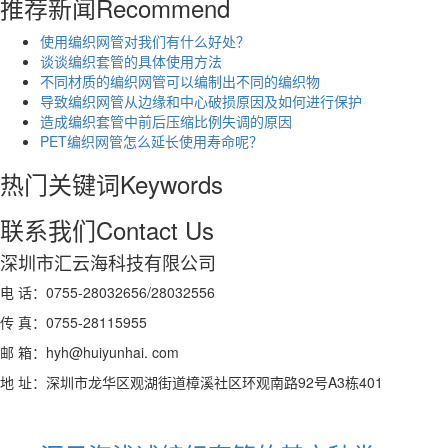
推荐新闻
Recommend
使用编织网管对我们有什么好处？
谈谈编织套管的具体使用方法
不同材质的编织网管可以编制出不同的编织物
导致编织网管从边缘和中心破损原因及如何进行保护
造成编织套管中前后压缩比例失调的原因
PET编织网管怎么延长使用寿命呢？
热门关键词
Keywords
联系我们
Contact Us
深圳市汇云海科技有限公司
电 话：0755-28032656/28032556
传 真：0755-28115955
邮 箱：hyh@huiyunhai. com
地 址：深圳市龙华区观湖街道樟溪社区环观南路92号A3栋401