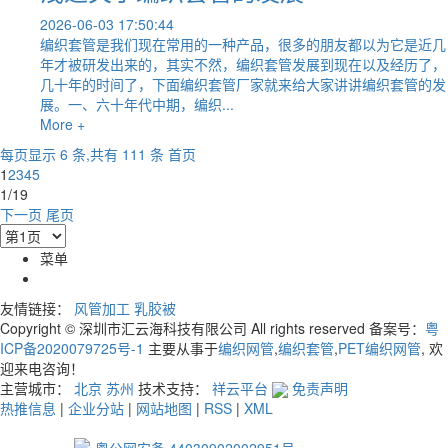
2026-06-03 17:50:44
编织套管是我们现在常用的一种产品，很多的朋友都以为它是近几
年才被研发出来的，其实不然，编织套管发展到现在以及经历了，
几十年的时间了，下面编织套管厂家就来给大家讲讲编织套管的发
展。一、六十年代中期，编织...
More +
每页显示 6 条,共有 111 条
首页
1
2
3
4
5
1/19
下一页
尾页
菜单
友情链接：
风管加工
乳胶被
Copyright © 深圳市汇云海科技有限公司 All rights reserved 备案号：
粤
ICP备2020079725号-1
主要从事于
编织网管
,
编织套管
,
PET编织网管
, 欢
迎来电咨询！
主营城市：
北京
苏州
技术支持：
祥云平台
免责声明
热推信息
|
企业分站
|
网站地图
|
RSS
|
XML
粤公网安备 44030902002951号