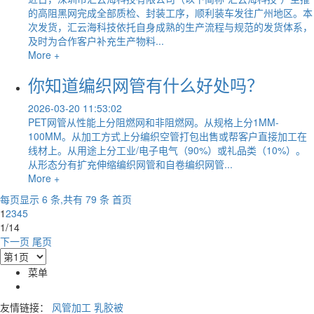
的高阻黑网完成全部质检、封装工序，顺利装车发往广州地区。本
次发货，汇云海科技依托自身成熟的生产流程与规范的发货体系，
及时为合作客户补充生产物料...
More +
你知道编织网管有什么好处吗？
2026-03-20 11:53:02
PET网管从性能上分阻燃网和非阻燃网。从规格上分1MM-
100MM。从加工方式上分编织空管打包出售或帮客户直接加工在
线材上。从用途上分工业/电子电气（90%）或礼品类（10%）。
从形态分有扩充伸缩编织网管和自卷编织网管...
More +
每页显示 6 条,共有 79 条
首页
1
2
3
4
5
1/14
下一页
尾页
菜单
友情链接：
风管加工
乳胶被