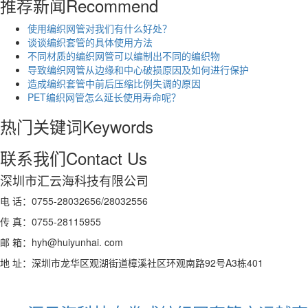
推荐新闻
Recommend
使用编织网管对我们有什么好处？
谈谈编织套管的具体使用方法
不同材质的编织网管可以编制出不同的编织物
导致编织网管从边缘和中心破损原因及如何进行保护
造成编织套管中前后压缩比例失调的原因
PET编织网管怎么延长使用寿命呢？
热门关键词
Keywords
联系我们
Contact Us
深圳市汇云海科技有限公司
电 话：0755-28032656/28032556
传 真：0755-28115955
邮 箱：hyh@huiyunhai. com
地 址：深圳市龙华区观湖街道樟溪社区环观南路92号A3栋401